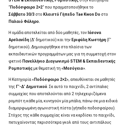
“
Ποδόσφαιρο 2×2
“ που πραγματοποιήθηκε το
Σάββατο 30/3
στο
Κλειστό Γήπεδο Tae Kwon Do
στο
Παλαιό Φάληρο.
Η ομάδα αποτελείται από δύο μαθητές, τον
Ιάσονα
Αρσλανίδη
(Δ’ δημοτικού) και την
Εριφύλη Κωστήρη
(Γ’
δημοτικού)
.
Δημιουργήθηκε στα πλαίσια των
εκπαιδευτικών προγραμμάτων μας για τη συμμετοχή στον
φετινό
Πανελλήνιο Διαγωνισμό STEM & Εκπαιδευτικής
Ρομποτικής
με θεματική τη «
Μεσόγειο
».
Η Κατηγορία «
Ποδόσφαιρο 2×2
», απευθύνεται σε μαθητές
της
Γ’-Δ’ Δημοτικού
. Σε αυτό το παιχνίδι, 2 αντίπαλες
συμμαχίες που αποτελούνται από 2 τηλεχειριζόμενα
ρομπότ η κάθε μία, κυνηγούν μία μπάλα, πάνω σε μια ειδικά
διαμορφωμένη αγωνιστική πίστα (γήπεδο ποδοσφαίρου).
Στόχος της κάθε συμμαχίας είναι να κερδίσει το παιχνίδι,
πετυχαίνοντας περισσότερα γκολ από τους αντιπάλους