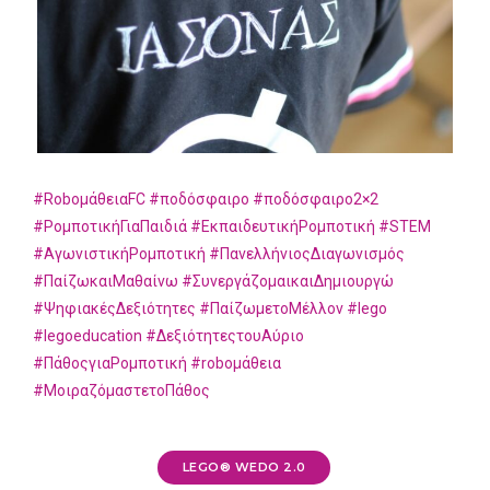
#RoboμάθειαFC
#ποδόσφαιρο
#ποδόσφαιρο2×2
#ΡομποτικήΓιαΠαιδιά
#ΕκπαιδευτικήΡομποτική
#STEM
#ΑγωνιστικήΡομποτική
#ΠανελλήνιοςΔιαγωνισμός
#ΠαίζωκαιΜαθαίνω
#ΣυνεργάζομαικαιΔημιουργώ
#ΨηφιακέςΔεξιότητες
#ΠαίζωμετοΜέλλον
#lego
#legoeducation
#ΔεξιότητεςτουΑύριο
#ΠάθοςγιαΡομποτική
#roboμάθεια
#ΜοιραζόμαστετοΠάθος
LEGO® WEDO 2.0