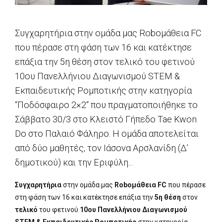
Συγχαρητήρια στην ομάδα μας Roboμάθεια FC
που πέρασε στη φάση των 16 και κατέκτησε
επάξια την 5η θέση στον τελικό του φετινού
10ου Πανελλήνιου Διαγωνισμού STEM &
Eκπαιδευτικής Ρομποτικής στην κατηγορία
“Ποδόσφαιρο 2×2“ που πραγματοποιήθηκε το
Σάββατο 30/3 στο Κλειστό Γήπεδο Tae Kwon
Do στο Παλαιό Φάληρο. Η ομάδα αποτελείται
από δύο μαθητές, τον Ιάσονα Αρσλανίδη (Δ’
δημοτικού) και την Εριφύλη...
Συγχαρητήρια
στην ομάδα μας
Roboμάθεια FC
που πέρασε
στη φάση των 16 και κατέκτησε επάξια την
5η θέση
στον
τελικό
του φετινού
10ου
Πανελλήνιου Διαγωνισμού
STEM & Eκπαιδευτικής Ρομποτικής
στην κατηγορία