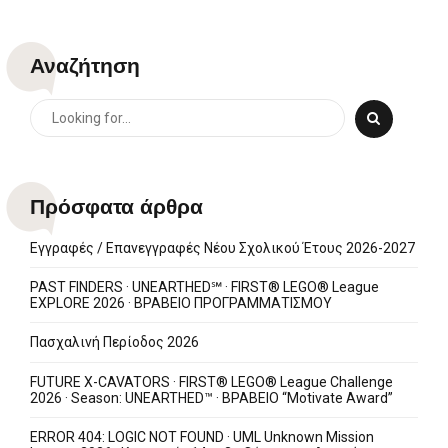
ΜΕΤΑΝΑΣΤΩΝ «émigré» · ΠΑΝΕΛΛΗΝΙΟΣ
ΔΙΑΓΩΝΙΣΜΟΣ STEM & EΚΠΑΙΔΕΥΤΙΚΗΣ
ΡΟΜΠΟΤΙΚΗΣ 2024
Αναζήτηση
Πρόσφατα άρθρα
Εγγραφές / Επανεγγραφές Νέου Σχολικού Έτους 2026-2027
PAST FINDERS · UNEARTHED℠ · FIRST® LEGO® League
EXPLORE 2026 · ΒΡΑΒΕΙΟ ΠΡΟΓΡΑΜΜΑΤΙΣΜΟΥ
Πασχαλινή Περίοδος 2026
FUTURE X-CAVATORS · FIRST® LEGO® League Challenge
2026 · Season: UNEARTHED™ · ΒΡΑΒΕΙΟ “Motivate Award”
ERROR 404: LOGIC NOT FOUND · UML Unknown Mission