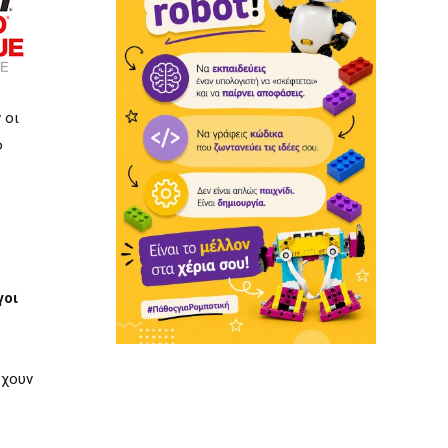
 οι
ο
γοι
ρχουν