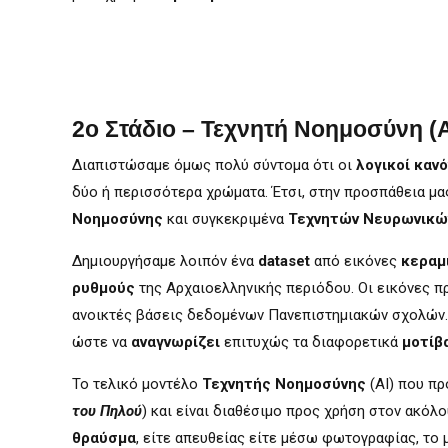
2ο Στάδιο – Τεχνητή Νοημοσύνη (A
Διαπιστώσαμε όμως πολύ σύντομα ότι οι
λογικοί καν
δύο ή περισσότερα χρώματα. Έτσι, στην προσπάθεια μ
Νοημοσύνης
και συγκεκριμένα
Τεχνητών Νευρωνικώ
Δημιουργήσαμε λοιπόν ένα
dataset
από εικόνες
κεραμ
ρυθμούς
της Αρχαιοελληνικής περιόδου. Οι εικόνες 
ανοικτές βάσεις δεδομένων Πανεπιστημιακών σχολών.
ώστε να
αναγνωρίζει
επιτυχώς τα διαφορετικά
μοτίβ
Το τελικό μοντέλο
Τεχνητής Νοημοσύνης
(AI) που πρ
του Πηλού
) και είναι διαθέσιμο προς χρήση στον ακόλο
θραύσμα
, είτε απευθείας είτε μέσω φωτογραφίας, το