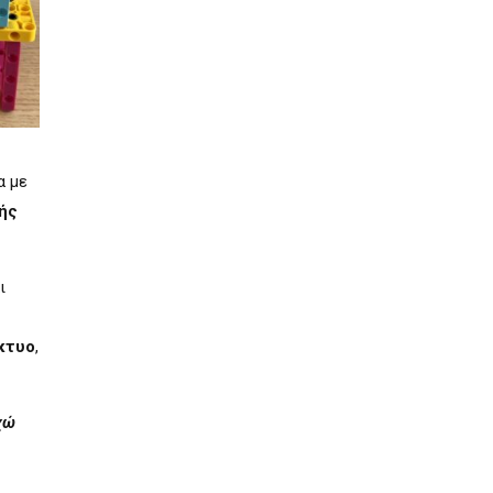
α με
ής
ι
κτυο
,
χώ