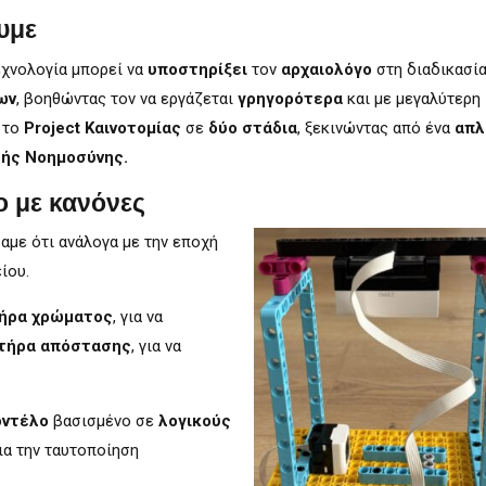
υμε
εχνολογία μπορεί να
υποστηρίξει
τον
αρχαιολόγο
στη διαδικασία
ων
, βοηθώντας τον να εργάζεται
γρηγορότερα
και με μεγαλύτερη
α το
Project Καινοτομίας
σε
δύο στάδια
, ξεκινώντας από ένα
απλ
ής Νοημοσύνης.
ο με κανόνες
ίδαμε ότι ανάλογα με την εποχή
ίου.
ήρα χρώματος
, για να
τήρα απόστασης
, για να
οντέλο
βασισμένο σε
λογικούς
ια την ταυτοποίηση