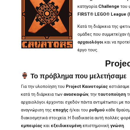
κατηγορία
Challenge
του 
FIRST® LEGO® League
(
Κατά τη διάρκεια της φετ
ομάδες που συμμετείχαν ή
αρχαιολόγοι
και να προτε
έργο τους.
Proje
Το πρόβλημα που μελετήσαμε
Για την υλοποίηση του
Project Καινοτομίας
εστιάσαμε
κατά τη διάρκεια των
ανασκαφών
, την
ταυτοποίηση
τ
αρχαιολόγοι έρχονται σχεδόν πάντα αντιμέτωποι με π
αναγνώριση της
εποχής
ή/και του
ρυθμού
κάθε θραύσμ
διακοσμητικά στοιχεία. Η διαδικασία αυτή πολλές φορ
εμπειρίας
και
εξειδικευμένη
επιστημονική
γνώση
.