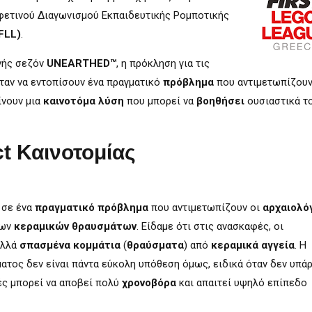
φετινού Διαγωνισμού Εκπαιδευτικής Ρομποτικής
FLL)
.
ινής σεζόν
UNEARTHED™
, η πρόκληση για τις
ταν να εντοπίσουν ένα πραγματικό
πρόβλημα
που αντιμετωπίζουν
ίνουν μια
καινοτόμα λύση
που μπορεί να
βοηθήσει
ουσιαστικά τ
ct Καινοτομίας
 σε ένα
πραγματικό πρόβλημα
που αντιμετωπίζουν οι
αρχαιολό
ων
κεραμικών θραυσμάτων
. Είδαμε ότι στις ανασκαφές, οι
ολλά
σπασμένα κομμάτια
(
θραύσματα
) από
κεραμικά αγγεία
. Η
ατος δεν είναι πάντα εύκολη υπόθεση όμως, ειδικά όταν δεν υπά
ές μπορεί να αποβεί πολύ
χρονοβόρα
και απαιτεί υψηλό επίπεδο