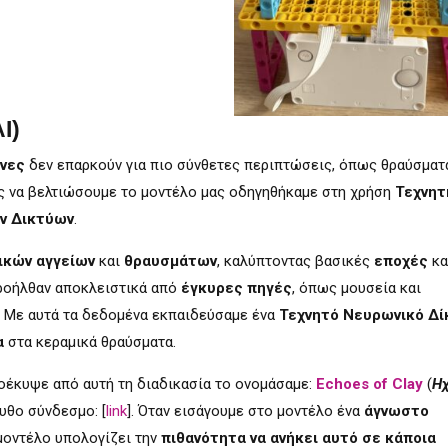
I)
όνες
δεν επαρκούν για πιο σύνθετες περιπτώσεις, όπως θραύσματ
ας να βελτιώσουμε το μοντέλο μας οδηγηθήκαμε στη χρήση
Τεχνητ
ν Δικτύων
.
ικών αγγείων
και
θραυσμάτων
, καλύπτοντας βασικές
εποχές
κα
προήλθαν αποκλειστικά από
έγκυρες πηγές
, όπως μουσεία και
 Με αυτά τα δεδομένα εκπαιδεύσαμε ένα
Τεχνητό Νευρωνικό Δί
α
στα κεραμικά θραύσματα.
οέκυψε από αυτή τη διαδικασία το ονομάσαμε:
Echoes of Clay
(
Η
υθο σύνδεσμο: [
link
]. Όταν εισάγουμε στο μοντέλο ένα
άγνωστο
 μοντέλο υπολογίζει την
πιθανότητα
να ανήκει αυτό σε κάποια