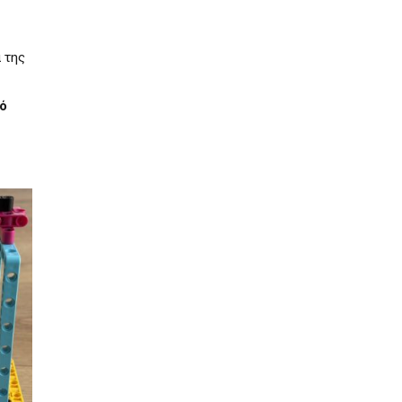
 της
ό