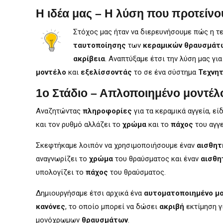
Η ιδέα μας – Η λύση που προτείνο
Στόχος μας ήταν να διερευνήσουμε πώς η τ
ταυτοποίησης
των
κεραμικών θραυσμάτ
ακρίβεια
. Αναπτύξαμε έτσι την λύση μας γι
μοντέλο
και
εξελίσσοντάς
το σε ένα σύστημα
Τεχνητ
1ο Στάδιο – Απλοποιημένο μοντέλ
Αναζητώντας
πληροφορίες
για τα κεραμικά αγγεία, ε
και τον ρυθμό αλλάζει το
χρώμα
και το
πάχος
του αγγε
Σκεφτήκαμε λοιπόν να χρησιμοποιήσουμε έναν
αισθητ
αναγνωρίζει το
χρώμα
του θραύσματος και έναν
αισθη
υπολογίζει το
πάχος
του θραύσματος.
Δημιουργήσαμε έτσι αρχικά ένα
αυτοματοποιημένο μ
κανόνες
, το οποίο μπορεί να δώσει
ακριβή
εκτίμηση γ
μονόχρωμων
θραυσμάτων
.