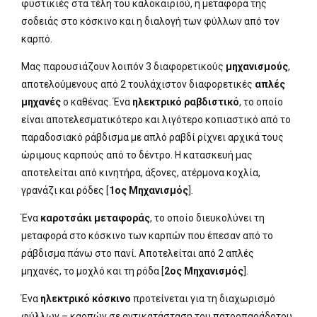
φυστικιές στα τέλη του καλοκαιριού, η μεταφορά της
σοδειάς στο κόσκινο και η διαλογή των φύλλων από τον
καρπό.
Μας παρουσιάζουν λοιπόν 3 διαφορετικούς
μηχανισμούς
,
αποτελούμενους από 2 τουλάχιστον διαφορετικές
απλές
μηχανές
ο καθένας. Ένα
ηλεκτρικό ραβδιστικό
, το οποίο
είναι αποτελεσματικότερο και λιγότερο κοπιαστικό από το
παραδοσιακό ράβδισμα με απλό ραβδί ρίχνει αρχικά τους
ώριμους καρπούς από το δέντρο. Η κατασκευή μας
αποτελείται από κινητήρα, άξονες, ατέρμονα κοχλία,
γρανάζι και ρόδες [
1ος Μηχανισμός
].
Ένα
καροτσάκι μεταφοράς
, το οποίο διευκολύνει τη
μεταφορά στο κόσκινο των καρπών που έπεσαν από το
ράβδισμα πάνω στο πανί. Αποτελείται από 2 απλές
μηχανές, το μοχλό και τη ρόδα [
2ος Μηχανισμός
].
Ένα
ηλεκτρικό κόσκινο
προτείνεται για τη διαχωρισμό
φύλλων – καρπών σε αντικατάσταση του πατροπαράδοτου