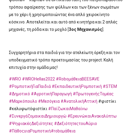
τρόπου αφαίρεσης των φύλλων και των ξένων σωμάτων
με το χέρι ή χρησιμοποιώντας ένα απλό χειροκίνητο
κόσκινο. Αποτελείται και αυτό από κινητήρα και 2 απλές
μηχανές, τη ρόδα και το μοχλό [
3ος Μηχανισμός
].
Συγχαρητήρια στα παιδιά για την ατελείωτη όρεξη και τον
υποδειγματικό τρόπο προετοιμασίας του project. Καλή
επιτυχία στην ομάδα μας!
#WRO
#WROHellas2022
#RoboμάθειαBEESAVE
#ΡομποτικήΓιαΠαιδιά
#ΕκπαιδευτικήΡομποτική
#STEM
#Δημοτικό
#ΑγροτικήΠαραγωγή
#ΠρωτογενήςΤομέας
#Μαρκόπουλο
#Μεσόγεια
#ΑνατολικήΑττική
#φιστίκι
#κελυφωτόφιστίκι
#ΠαίζωκαιΜαθαίνω
#ΣυνεργάζομαικαιΔημιουργώ
#ΕρευνώκαιΑνακαλύπτω
#ΨηφιακέςΔεξιότητες
#ΔεξιότητεςτουΑύριο
#ΠάθοςγιαΡομποτική
#roboμάθεια