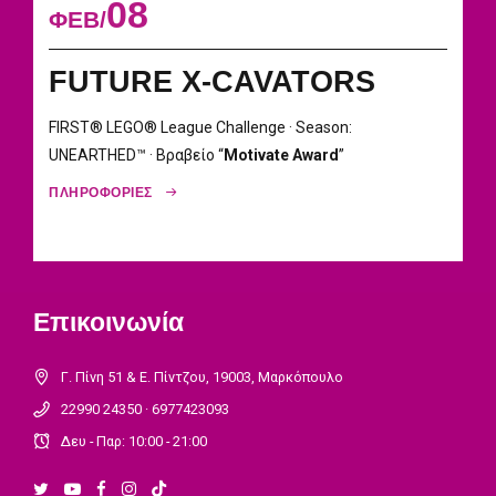
08
ΦΕΒ
FUTURE X-CAVATORS
FIRST® LEGO® League Challenge · Season:
UNEARTHED™ · Βραβείο “
Motivate Award
”
ΠΛΗΡΟΦΟΡΙΕΣ
Επικοινωνία
Γ. Πίνη 51 & Ε. Πίντζου, 19003, Μαρκόπουλο
22990 24350 · 6977423093
Δευ - Παρ: 10:00 - 21:00