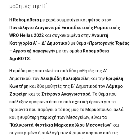
μαθητές της Β΄...
Η
Roboμάθεια
με χαρά συμμετέχει και φέτος στον
Πανελλήνιο Διαγωνισμό Εκπαιδευτικής Ρομποτικής
WRO Hellas 2022
και συγκεκριμένα στην
Ανοικτή
Κατηγορία Α’ – Δ’ Δημοτικού
με θέμα «
Πρωτογενής Τομέας
– Αγροτική παραγωγή
» με την ομάδα
Roboμάθεια
AgriBOTS.
Η ομάδα μας αποτελείται από δύο μαθητές της Α’
Δημοτικού, τον
Αλκιβιάδη Κολιαβασίλη
και την
Εριφύλη
Κωστήρη
και δύο μαθητές της Β΄ Δημοτικού τον
Λάμπρο
Ζαφείρη
και το
Στέφανο Αναγνωσταρά
. Το θέμα που
επέλεξαν ομόφωνα έπειτα από σχετική έρευνα για τα
προϊόντα που παράγει ο τόπος μας το Μαρκόπουλο, αλλά
και η ευρύτερη περιοχή των Μεσογείων, είναι τα
“
Κελυφωτά Φιστίκια Μαρκοπούλου Μεσογείων
” και
συγκεκριμένα ή συλλογή των ώριμων καρπών από τις