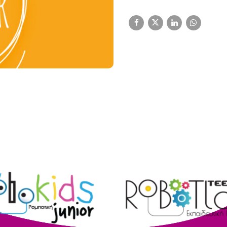
Πασχαλινή Π