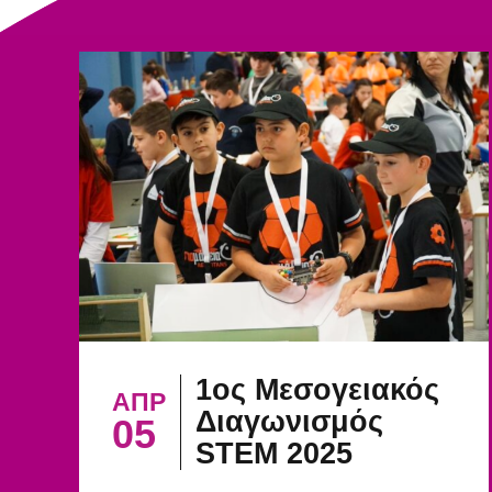
1ος Μεσογειακός
ΑΠΡ
Διαγωνισμός
05