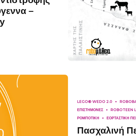
αντίστροφης
ύγεννα –
ty
LEGO® WEDO 2.0
ROBOBAB
ΕΠΙΣΤΗΜΟΝΕΣ
ROBOTEEN LA
ΡΟΜΠΟΤΙΚΗ
ΕΟΡΤΑΣΤΙΚΗ ΠΕ