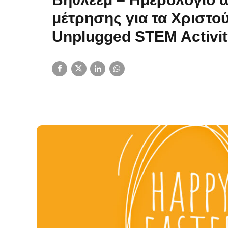
Βηθλεέμ – Ημερολόγιο 
μέτρησης για τα Χριστο
Unplugged STEM Activi