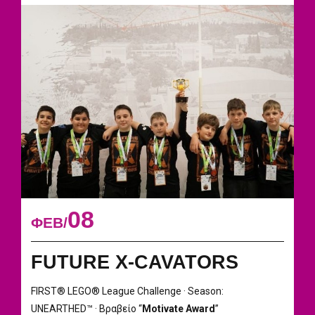
08
ΦΕΒ
FUTURE X-CAVATORS
FIRST® LEGO® League Challenge · Season:
UNEARTHED™ · Βραβείο “
Motivate Award
”